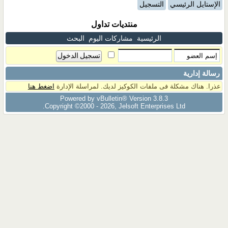
الإستايل الرئيسي
التسجيل
منتديات تداول
الرئيسية
مشاركات اليوم
البحث
رسالة إدارية
عذرا. هناك مشكلة فى ملفات الكوكيز لديك. لمراسلة الإدارة
اضغط هنا
Powered by vBulletin® Version 3.8.3
Copyright ©2000 - 2026, Jelsoft Enterprises Ltd.