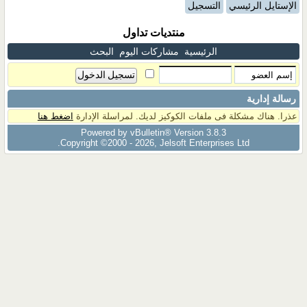
الإستايل الرئيسي
التسجيل
منتديات تداول
الرئيسية
مشاركات اليوم
البحث
رسالة إدارية
عذرا. هناك مشكلة فى ملفات الكوكيز لديك. لمراسلة الإدارة
اضغط هنا
Powered by vBulletin® Version 3.8.3
Copyright ©2000 - 2026, Jelsoft Enterprises Ltd.