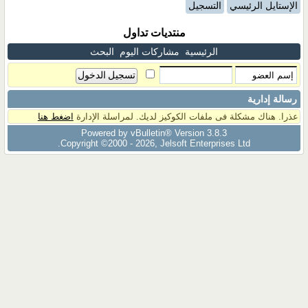
الإستايل الرئيسي
التسجيل
منتديات تداول
الرئيسية
مشاركات اليوم
البحث
رسالة إدارية
عذرا. هناك مشكلة فى ملفات الكوكيز لديك. لمراسلة الإدارة
اضغط هنا
Powered by vBulletin® Version 3.8.3
Copyright ©2000 - 2026, Jelsoft Enterprises Ltd.