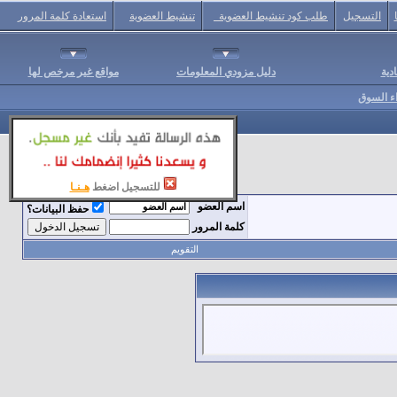
التسجيل
طلب كود تنشيط العضوية
تنشيط العضوية
استعادة كلمة المرور
دية
دليل مزودي المعلومات
مواقع غير مرخص لها
اء السوق
للتسجيل اضغط
هـنـا
اسم العضو
حفظ البيانات؟
كلمة المرور
التقويم