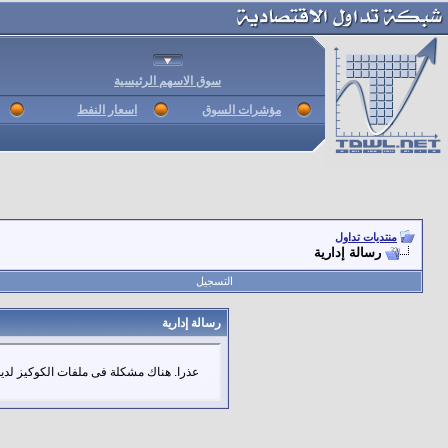
سوق الاسهم الرئيسية
مؤشرات السوق
اسعار النفط
منتديات تداول
رسالة إدارية
التسجيل
رسالة إدارية
عذرا. هناك مشكلة فى ملفات الكوكيز لديك