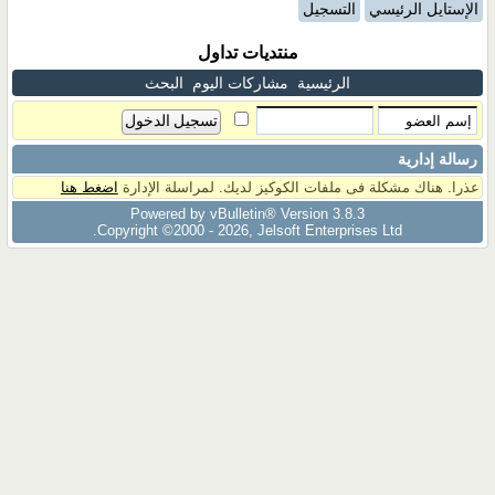
الإستايل الرئيسي
التسجيل
منتديات تداول
الرئيسية
مشاركات اليوم
البحث
رسالة إدارية
عذرا. هناك مشكلة فى ملفات الكوكيز لديك. لمراسلة الإدارة
اضغط هنا
Powered by vBulletin® Version 3.8.3
Copyright ©2000 - 2026, Jelsoft Enterprises Ltd.