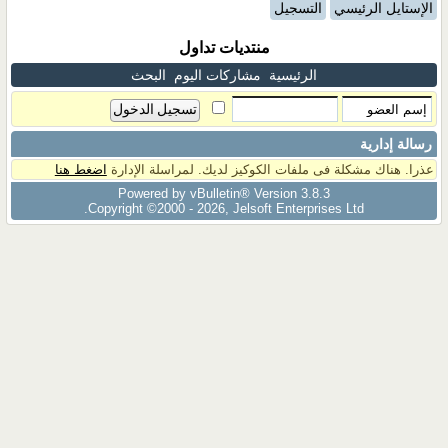
الإستايل الرئيسي
التسجيل
منتديات تداول
الرئيسية
مشاركات اليوم
البحث
رسالة إدارية
عذرا. هناك مشكلة فى ملفات الكوكيز لديك. لمراسلة الإدارة
اضغط هنا
Powered by vBulletin® Version 3.8.3
Copyright ©2000 - 2026, Jelsoft Enterprises Ltd.