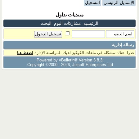
الإستايل الرئيسي
التسجيل
منتديات تداول
الرئيسية
مشاركات اليوم
البحث
رسالة إدارية
عذرا. هناك مشكلة فى ملفات الكوكيز لديك. لمراسلة الإدارة
اضغط هنا
Powered by vBulletin® Version 3.8.3
Copyright ©2000 - 2026, Jelsoft Enterprises Ltd.