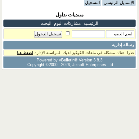
الإستايل الرئيسي
التسجيل
منتديات تداول
الرئيسية
مشاركات اليوم
البحث
رسالة إدارية
عذرا. هناك مشكلة فى ملفات الكوكيز لديك. لمراسلة الإدارة
اضغط هنا
Powered by vBulletin® Version 3.8.3
Copyright ©2000 - 2026, Jelsoft Enterprises Ltd.