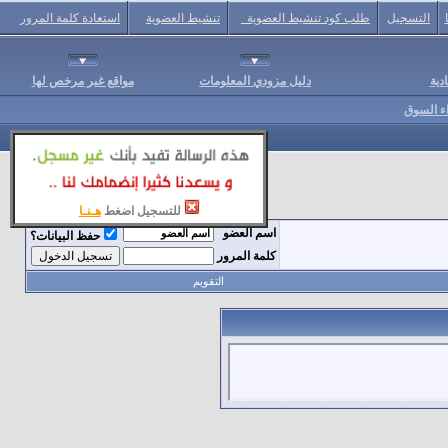
التسجيل
طلب كود تنشيط العضوية
تنشيط العضوية
استعادة كلمة المرور
دية
دليل مزودي المعلومات
مواقع غير مرخص لها
اء السوق
للتسجيل اضغط
هـنـا
اسم العضو
حفظ البيانات؟
كلمة المرور
التقويم