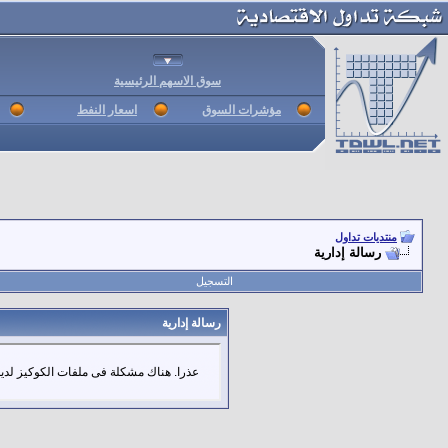
سوق الاسهم الرئيسية
مؤشرات السوق
اسعار النفط
منتديات تداول
رسالة إدارية
التسجيل
رسالة إدارية
عذرا. هناك مشكلة فى ملفات الكوكيز لديك