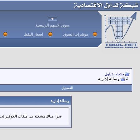
سوق الاسهم الرئيسية
مؤشرات السوق
اسعار النفط
منتديات تداول
رسالة إدارية
التسجيل
رسالة إدارية
عذرا. هناك مشكلة فى ملفات الكوكيز لديك