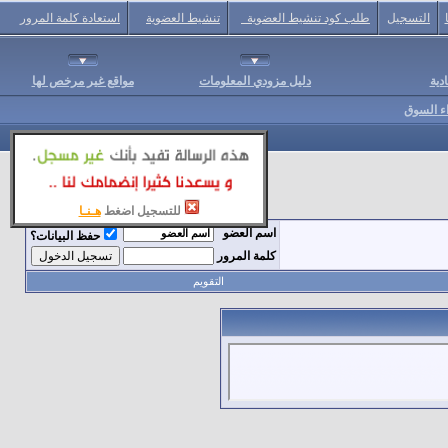
التسجيل
طلب كود تنشيط العضوية
تنشيط العضوية
استعادة كلمة المرور
دية
دليل مزودي المعلومات
مواقع غير مرخص لها
اء السوق
للتسجيل اضغط
هـنـا
اسم العضو
حفظ البيانات؟
كلمة المرور
التقويم