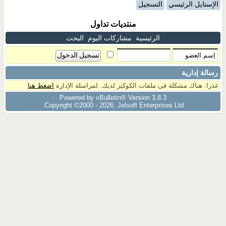
الإستايل الرئيسي
التسجيل
منتديات تداول
الرئيسية
مشاركات اليوم
البحث
رسالة إدارية
عذرا. هناك مشكلة فى ملفات الكوكيز لديك. لمراسلة الإدارة
اضغط هنا
Powered by vBulletin® Version 3.8.3
Copyright ©2000 - 2026, Jelsoft Enterprises Ltd.