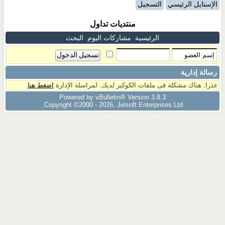
الإستايل الرئيسي
التسجيل
منتديات تداول
الرئيسية
مشاركات اليوم
البحث
رسالة إدارية
عذرا. هناك مشكلة فى ملفات الكوكيز لديك. لمراسلة الإدارة
اضغط هنا
Powered by vBulletin® Version 3.8.3
Copyright ©2000 - 2026, Jelsoft Enterprises Ltd.