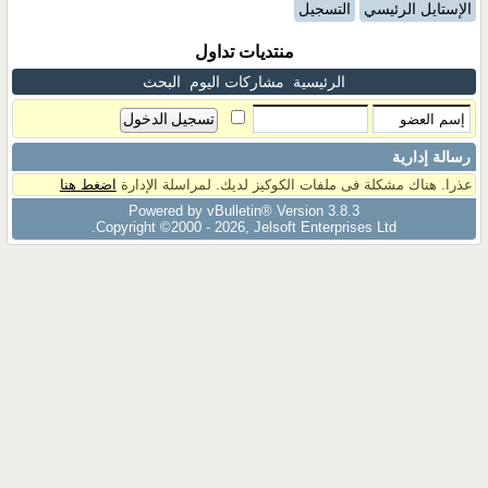
الإستايل الرئيسي
التسجيل
منتديات تداول
الرئيسية
مشاركات اليوم
البحث
رسالة إدارية
عذرا. هناك مشكلة فى ملفات الكوكيز لديك. لمراسلة الإدارة
اضغط هنا
Powered by vBulletin® Version 3.8.3
Copyright ©2000 - 2026, Jelsoft Enterprises Ltd.