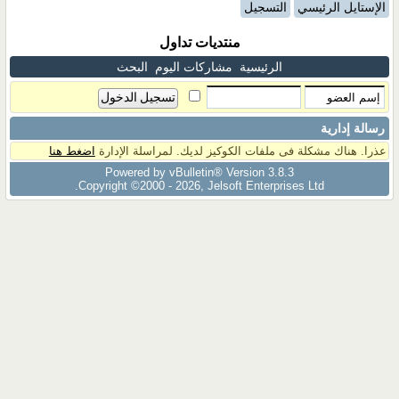
الإستايل الرئيسي
التسجيل
منتديات تداول
الرئيسية
مشاركات اليوم
البحث
رسالة إدارية
عذرا. هناك مشكلة فى ملفات الكوكيز لديك. لمراسلة الإدارة
اضغط هنا
Powered by vBulletin® Version 3.8.3
Copyright ©2000 - 2026, Jelsoft Enterprises Ltd.