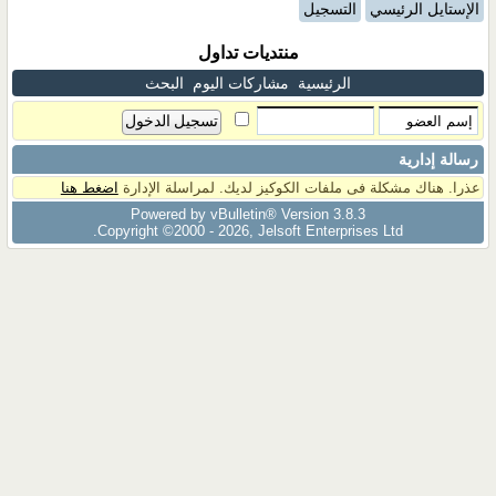
الإستايل الرئيسي
التسجيل
منتديات تداول
الرئيسية
مشاركات اليوم
البحث
رسالة إدارية
عذرا. هناك مشكلة فى ملفات الكوكيز لديك. لمراسلة الإدارة
اضغط هنا
Powered by vBulletin® Version 3.8.3
Copyright ©2000 - 2026, Jelsoft Enterprises Ltd.