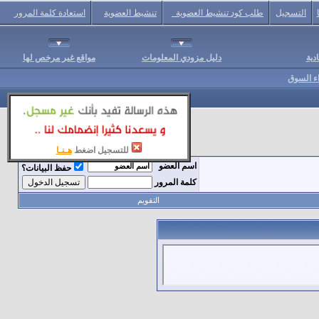
التسجيل
طلب كود تنشيط العضوية
تنشيط العضوية
استعادة كلمة المرور
دية
دليل مزودي المعلومات
مواقع غير مرخص لها
اء السوق
للتسجيل اضغط
هـنـا
اسم العضو
حفظ البيانات؟
كلمة المرور
التقويم