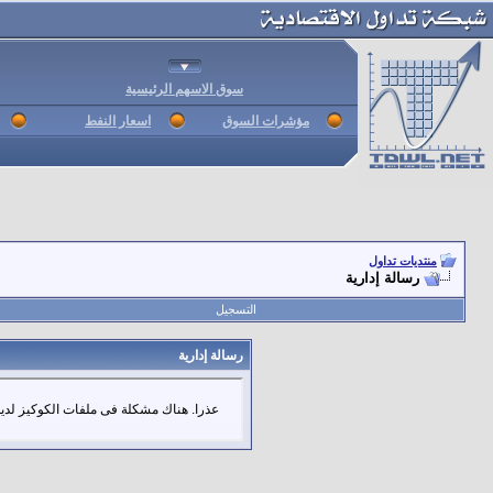
سوق الاسهم الرئيسية
مؤشرات السوق
اسعار النفط
منتديات تداول
رسالة إدارية
التسجيل
رسالة إدارية
عذرا. هناك مشكلة فى ملفات الكوكيز لديك