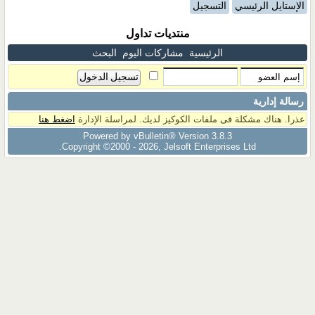
الإستايل الرئيسي
التسجيل
منتديات تداول
الرئيسية
مشاركات اليوم
البحث
رسالة إدارية
عذرا. هناك مشكلة فى ملفات الكوكيز لديك. لمراسلة الإدارة
اضغط هنا
Powered by vBulletin® Version 3.8.3
Copyright ©2000 - 2026, Jelsoft Enterprises Ltd.