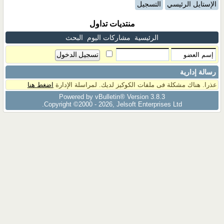
الإستايل الرئيسي
التسجيل
منتديات تداول
الرئيسية
مشاركات اليوم
البحث
رسالة إدارية
عذرا. هناك مشكلة فى ملفات الكوكيز لديك. لمراسلة الإدارة
اضغط هنا
Powered by vBulletin® Version 3.8.3
Copyright ©2000 - 2026, Jelsoft Enterprises Ltd.