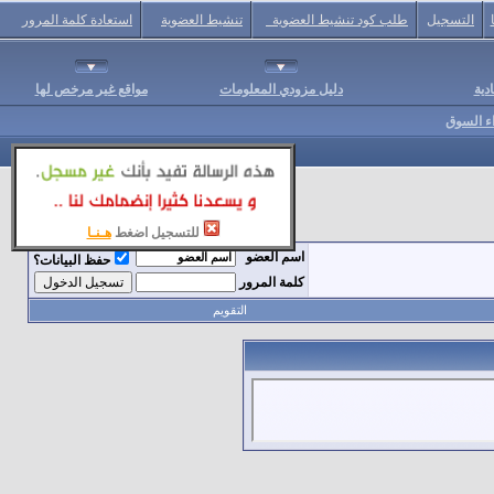
التسجيل
طلب كود تنشيط العضوية
تنشيط العضوية
استعادة كلمة المرور
دية
دليل مزودي المعلومات
مواقع غير مرخص لها
اء السوق
للتسجيل اضغط
هـنـا
اسم العضو
حفظ البيانات؟
كلمة المرور
التقويم