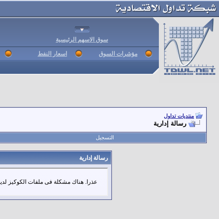
سوق الاسهم الرئيسية
مؤشرات السوق
اسعار النفط
منتديات تداول
رسالة إدارية
التسجيل
رسالة إدارية
عذرا. هناك مشكلة فى ملفات الكوكيز لديك