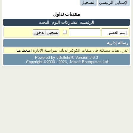
الإستايل الرئيسي
التسجيل
منتديات تداول
الرئيسية
مشاركات اليوم
البحث
رسالة إدارية
عذرا. هناك مشكلة فى ملفات الكوكيز لديك. لمراسلة الإدارة
اضغط هنا
Powered by vBulletin® Version 3.8.3
Copyright ©2000 - 2026, Jelsoft Enterprises Ltd.