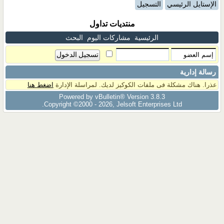
الإستايل الرئيسي
التسجيل
منتديات تداول
الرئيسية
مشاركات اليوم
البحث
رسالة إدارية
عذرا. هناك مشكلة فى ملفات الكوكيز لديك. لمراسلة الإدارة
اضغط هنا
Powered by vBulletin® Version 3.8.3
Copyright ©2000 - 2026, Jelsoft Enterprises Ltd.