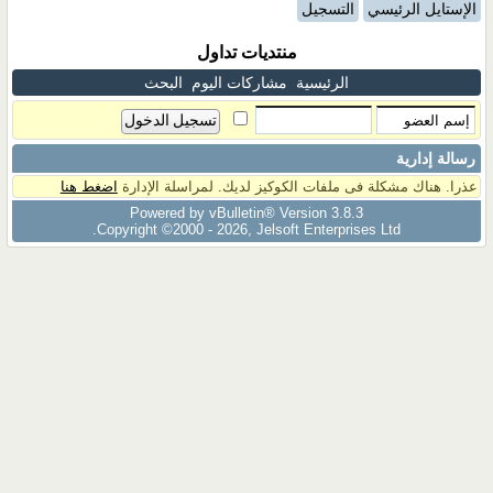
الإستايل الرئيسي
التسجيل
منتديات تداول
الرئيسية
مشاركات اليوم
البحث
رسالة إدارية
عذرا. هناك مشكلة فى ملفات الكوكيز لديك. لمراسلة الإدارة
اضغط هنا
Powered by vBulletin® Version 3.8.3
Copyright ©2000 - 2026, Jelsoft Enterprises Ltd.