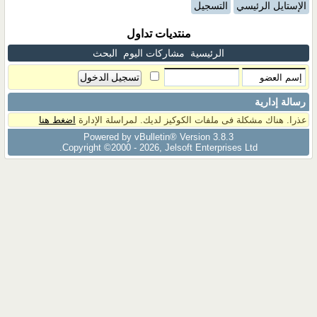
الإستايل الرئيسي
التسجيل
منتديات تداول
الرئيسية
مشاركات اليوم
البحث
رسالة إدارية
عذرا. هناك مشكلة فى ملفات الكوكيز لديك. لمراسلة الإدارة
اضغط هنا
Powered by vBulletin® Version 3.8.3
Copyright ©2000 - 2026, Jelsoft Enterprises Ltd.