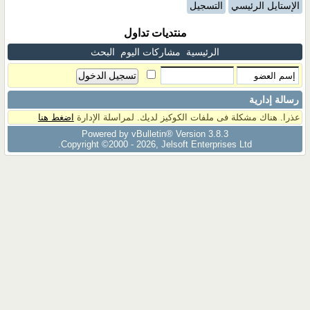
الإستايل الرئيسي
التسجيل
منتديات تداول
الرئيسية
مشاركات اليوم
البحث
رسالة إدارية
عذرا. هناك مشكلة فى ملفات الكوكيز لديك. لمراسلة الإدارة
اضغط هنا
Powered by vBulletin® Version 3.8.3
Copyright ©2000 - 2026, Jelsoft Enterprises Ltd.