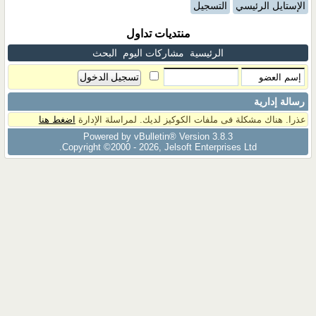
الإستايل الرئيسي
التسجيل
منتديات تداول
الرئيسية
مشاركات اليوم
البحث
رسالة إدارية
عذرا. هناك مشكلة فى ملفات الكوكيز لديك. لمراسلة الإدارة
اضغط هنا
Powered by vBulletin® Version 3.8.3
Copyright ©2000 - 2026, Jelsoft Enterprises Ltd.