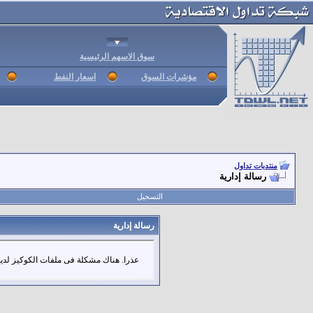
سوق الاسهم الرئيسية
مؤشرات السوق
اسعار النفط
منتديات تداول
رسالة إدارية
التسجيل
رسالة إدارية
عذرا. هناك مشكلة فى ملفات الكوكيز لديك