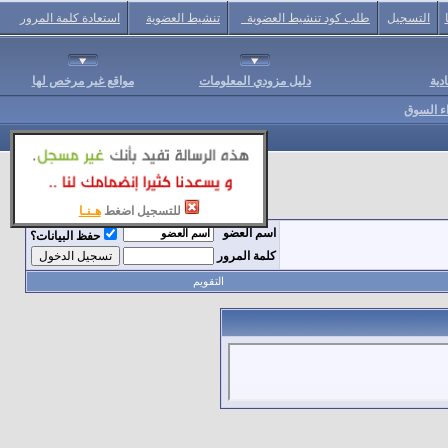
التسجيل
طلب كود تنشيط العضوية
تنشيط العضوية
استعادة كلمة المرور
دية
دليل مزودي المعلومات
مواقع غير مرخص لها
اء السوق
للتسجيل اضغط
هـنـا
اسم العضو
حفظ البيانات؟
كلمة المرور
التقويم