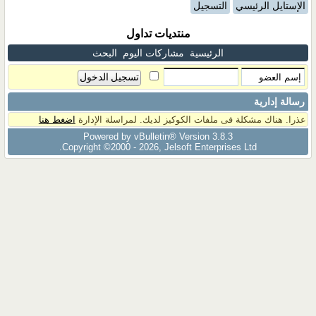
الإستايل الرئيسي
التسجيل
منتديات تداول
الرئيسية
مشاركات اليوم
البحث
رسالة إدارية
عذرا. هناك مشكلة فى ملفات الكوكيز لديك. لمراسلة الإدارة
اضغط هنا
Powered by vBulletin® Version 3.8.3
Copyright ©2000 - 2026, Jelsoft Enterprises Ltd.