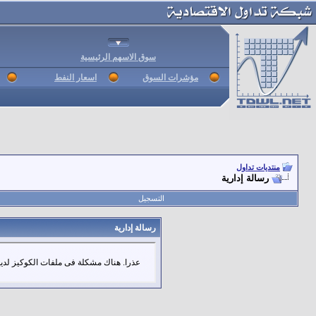
سوق الاسهم الرئيسية
مؤشرات السوق
اسعار النفط
منتديات تداول
رسالة إدارية
التسجيل
رسالة إدارية
عذرا. هناك مشكلة فى ملفات الكوكيز لديك