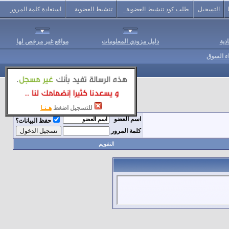
التسجيل
طلب كود تنشيط العضوية
تنشيط العضوية
استعادة كلمة المرور
دية
دليل مزودي المعلومات
مواقع غير مرخص لها
اء السوق
للتسجيل اضغط
هـنـا
اسم العضو
حفظ البيانات؟
كلمة المرور
التقويم