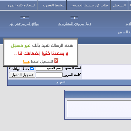
التسجيل
طلب كود تنشيط العضوية
تنشيط العضوية
استعادة كلمة المرور
دية
دليل مزودي المعلومات
مواقع غير مرخص لها
اء السوق
للتسجيل اضغط
هـنـا
اسم العضو
حفظ البيانات؟
كلمة المرور
التقويم