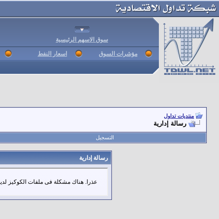
سوق الاسهم الرئيسية
مؤشرات السوق
اسعار النفط
منتديات تداول
رسالة إدارية
التسجيل
رسالة إدارية
عذرا. هناك مشكلة فى ملفات الكوكيز لديك