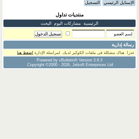
الإستايل الرئيسي
التسجيل
منتديات تداول
الرئيسية
مشاركات اليوم
البحث
رسالة إدارية
عذرا. هناك مشكلة فى ملفات الكوكيز لديك. لمراسلة الإدارة
اضغط هنا
Powered by vBulletin® Version 3.8.3
Copyright ©2000 - 2026, Jelsoft Enterprises Ltd.