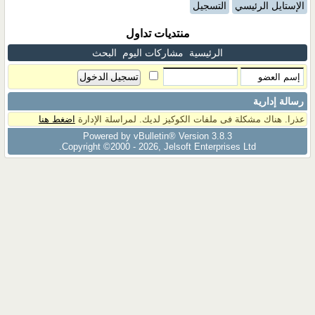
الإستايل الرئيسي
التسجيل
منتديات تداول
الرئيسية
مشاركات اليوم
البحث
رسالة إدارية
عذرا. هناك مشكلة فى ملفات الكوكيز لديك. لمراسلة الإدارة
اضغط هنا
Powered by vBulletin® Version 3.8.3
Copyright ©2000 - 2026, Jelsoft Enterprises Ltd.