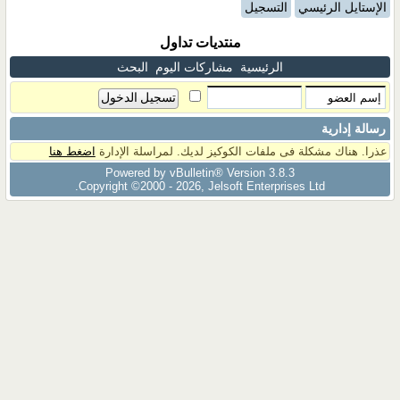
الإستايل الرئيسي
التسجيل
منتديات تداول
الرئيسية
مشاركات اليوم
البحث
رسالة إدارية
عذرا. هناك مشكلة فى ملفات الكوكيز لديك. لمراسلة الإدارة
اضغط هنا
Powered by vBulletin® Version 3.8.3
Copyright ©2000 - 2026, Jelsoft Enterprises Ltd.