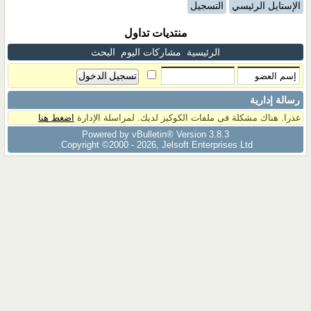
الإستايل الرئيسي
التسجيل
منتديات تداول
الرئيسية
مشاركات اليوم
البحث
رسالة إدارية
عذرا. هناك مشكلة فى ملفات الكوكيز لديك. لمراسلة الإدارة
اضغط هنا
Powered by vBulletin® Version 3.8.3
Copyright ©2000 - 2026, Jelsoft Enterprises Ltd.