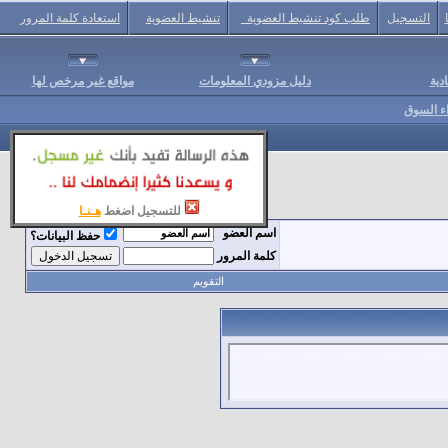
التسجيل
طلب كود تنشيط العضوية
تنشيط العضوية
استعادة كلمة المرور
دية
دليل مزودي المعلومات
مواقع غير مرخص لها
اء السوق
للتسجيل اضغط
هـنـا
اسم العضو
حفظ البيانات؟
كلمة المرور
التقويم