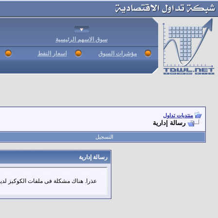
سوق الاسهم الرئيسية
مؤشرات السوق
اسعار النفط
منتديات تداول
رسالة إدارية
التسجيل
رسالة إدارية
عذرا. هناك مشكلة فى ملفات الكوكيز لديك