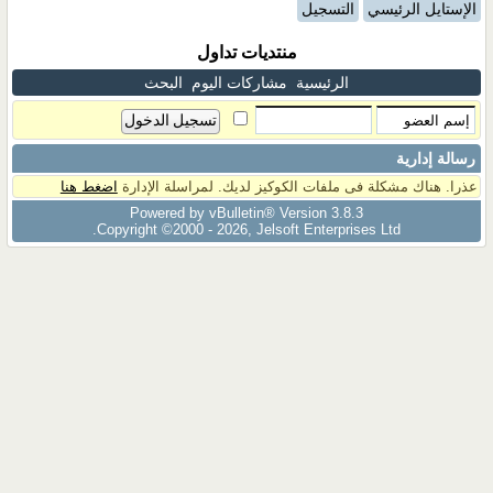
الإستايل الرئيسي
التسجيل
منتديات تداول
الرئيسية
مشاركات اليوم
البحث
رسالة إدارية
عذرا. هناك مشكلة فى ملفات الكوكيز لديك. لمراسلة الإدارة
اضغط هنا
Powered by vBulletin® Version 3.8.3
Copyright ©2000 - 2026, Jelsoft Enterprises Ltd.