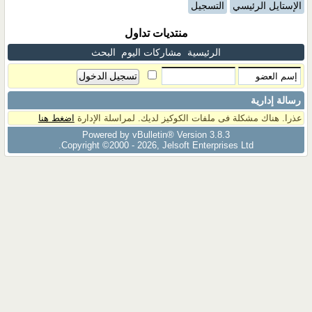
الإستايل الرئيسي
التسجيل
منتديات تداول
الرئيسية
مشاركات اليوم
البحث
رسالة إدارية
عذرا. هناك مشكلة فى ملفات الكوكيز لديك. لمراسلة الإدارة
اضغط هنا
Powered by vBulletin® Version 3.8.3
Copyright ©2000 - 2026, Jelsoft Enterprises Ltd.