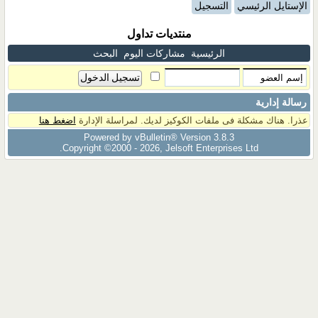
الإستايل الرئيسي
التسجيل
منتديات تداول
الرئيسية
مشاركات اليوم
البحث
رسالة إدارية
عذرا. هناك مشكلة فى ملفات الكوكيز لديك. لمراسلة الإدارة
اضغط هنا
Powered by vBulletin® Version 3.8.3
Copyright ©2000 - 2026, Jelsoft Enterprises Ltd.