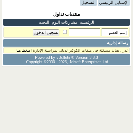
الإستايل الرئيسي
التسجيل
منتديات تداول
الرئيسية
مشاركات اليوم
البحث
رسالة إدارية
عذرا. هناك مشكلة فى ملفات الكوكيز لديك. لمراسلة الإدارة
اضغط هنا
Powered by vBulletin® Version 3.8.3
Copyright ©2000 - 2026, Jelsoft Enterprises Ltd.