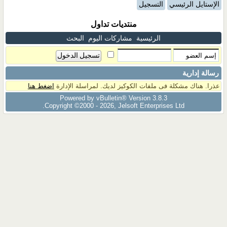
الإستايل الرئيسي
التسجيل
منتديات تداول
الرئيسية
مشاركات اليوم
البحث
رسالة إدارية
عذرا. هناك مشكلة فى ملفات الكوكيز لديك. لمراسلة الإدارة
اضغط هنا
Powered by vBulletin® Version 3.8.3
Copyright ©2000 - 2026, Jelsoft Enterprises Ltd.