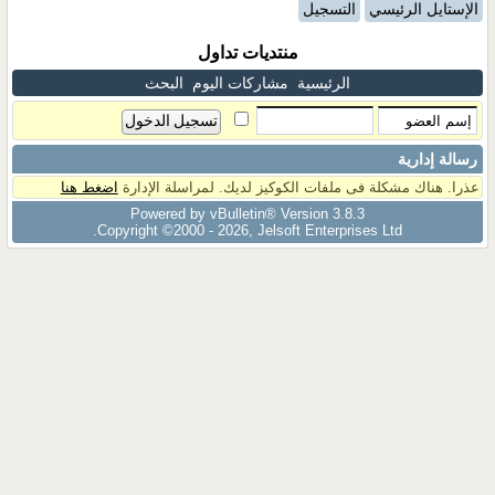
الإستايل الرئيسي
التسجيل
منتديات تداول
الرئيسية
مشاركات اليوم
البحث
رسالة إدارية
عذرا. هناك مشكلة فى ملفات الكوكيز لديك. لمراسلة الإدارة
اضغط هنا
Powered by vBulletin® Version 3.8.3
Copyright ©2000 - 2026, Jelsoft Enterprises Ltd.