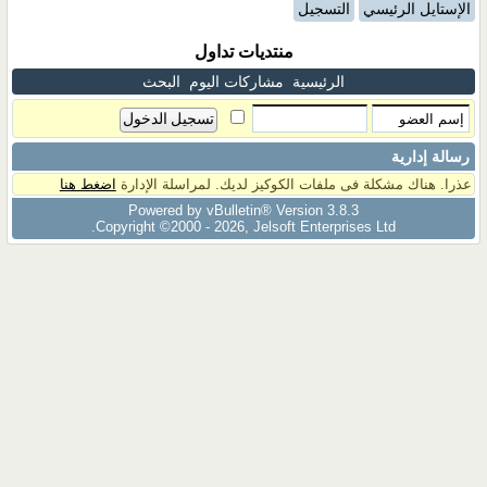
الإستايل الرئيسي
التسجيل
منتديات تداول
الرئيسية
مشاركات اليوم
البحث
رسالة إدارية
عذرا. هناك مشكلة فى ملفات الكوكيز لديك. لمراسلة الإدارة
اضغط هنا
Powered by vBulletin® Version 3.8.3
Copyright ©2000 - 2026, Jelsoft Enterprises Ltd.