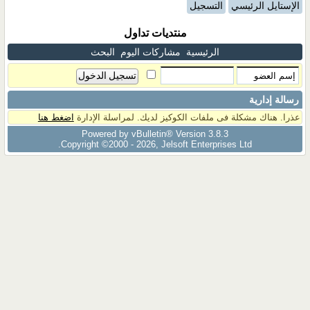
الإستايل الرئيسي
التسجيل
منتديات تداول
الرئيسية
مشاركات اليوم
البحث
رسالة إدارية
عذرا. هناك مشكلة فى ملفات الكوكيز لديك. لمراسلة الإدارة
اضغط هنا
Powered by vBulletin® Version 3.8.3
Copyright ©2000 - 2026, Jelsoft Enterprises Ltd.