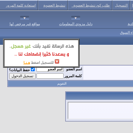
التسجيل
طلب كود تنشيط العضوية
تنشيط العضوية
استعادة كلمة المرور
دية
دليل مزودي المعلومات
مواقع غير مرخص لها
اء السوق
للتسجيل اضغط
هـنـا
اسم العضو
حفظ البيانات؟
كلمة المرور
التقويم