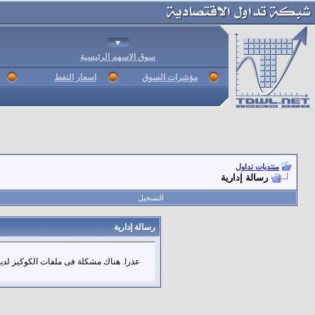
سوق الاسهم الرئيسية
مؤشرات السوق
اسعار النفط
منتديات تداول
رسالة إدارية
التسجيل
رسالة إدارية
عذرا. هناك مشكلة فى ملفات الكوكيز لديك