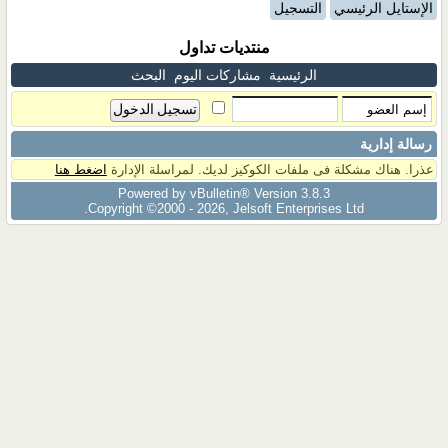
الإستايل الرئيسي
التسجيل
منتديات تداول
الرئيسية
مشاركات اليوم
البحث
رسالة إدارية
عذرا. هناك مشكلة فى ملفات الكوكيز لديك. لمراسلة الإدارة
اضغط هنا
Powered by vBulletin® Version 3.8.3
Copyright ©2000 - 2026, Jelsoft Enterprises Ltd.