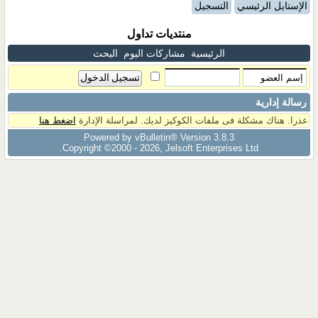
الإستايل الرئيسي
التسجيل
منتديات تداول
الرئيسية
مشاركات اليوم
البحث
رسالة إدارية
عذرا. هناك مشكلة فى ملفات الكوكيز لديك. لمراسلة الإدارة
اضغط هنا
Powered by vBulletin® Version 3.8.3
Copyright ©2000 - 2026, Jelsoft Enterprises Ltd.